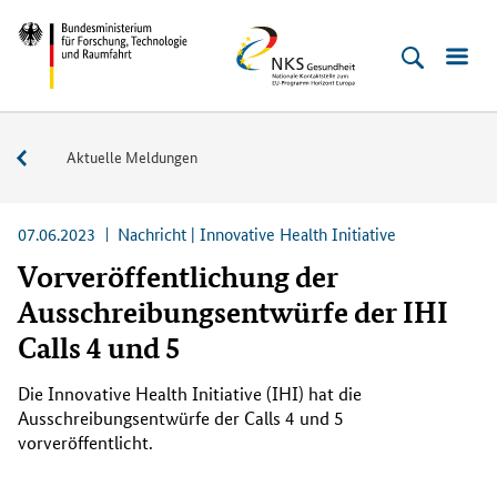
Direkt
Direkt
Direkt
Direkt
Bundesministerium
NKS
zum
zum
zur
zur
für
Gesundheit
Inhalt
Hauptmenu
Suche
Fußleiste
Forschung,
(Eingabetaste)
(Eingabetaste)
(Eingabetaste)
(Enter)
Technologie
Service
Aktuelle Meldungen
und
Raumfahrt
07.06.2023
Nachricht | Innovative Health Initiative
Vorveröffentlichung der
Ausschreibungsentwürfe der IHI
Calls 4 und 5
Die
Innovative Health Initiative (IHI)
hat die
Ausschreibungsentwürfe der
Calls
4 und 5
vorveröffentlicht.