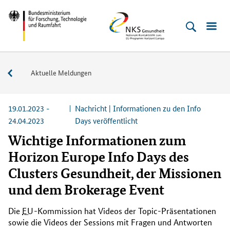
Direkt
Direkt
Direkt
Direkt
Bundesministerium
NKS
zum
zum
zur
zur
für
Gesundheit
Inhalt
Hauptmenu
Suche
Fußleiste
Forschung,
(Eingabetaste)
(Eingabetaste)
(Eingabetaste)
(Enter)
Technologie
Service
Aktuelle Meldungen
und
Raumfahrt
19.01.2023 -
Nachricht | Informationen zu den Info
24.04.2023
Days veröffentlicht
Wichtige Informationen zum
Horizon Europe Info Days des
Clusters Gesundheit, der Missionen
und dem Brokerage Event
Die
EU
-Kommission hat Videos der
Topic
-Präsentationen
sowie die Videos der
Sessions
mit Fragen und Antworten