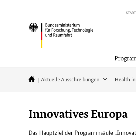
Direkt
Direkt
Direkt
Direkt
START
zum
zum
zur
zur
Inhalt
Hauptmenu
Suche
Fußleiste
Bundesministerium
(Eingabetaste)
(Eingabetaste)
(Eingabetaste)
(Enter)
für
Forschung,
Technologie
Progra
und
Raumfahrt
Aktuelle Ausschreibungen
Health i
Startseite
Innovatives Europa
Das Hauptziel der Programmsäule „Innovati