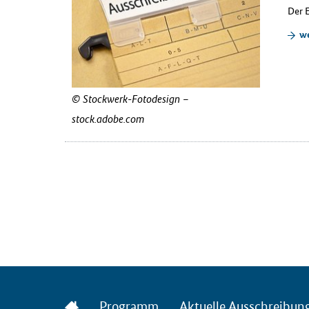
Der 
we
Stockwerk-Fotodesign –
stock.adobe.com
Startseite
Programm
Aktuelle Ausschreibun