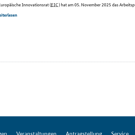
Europäische Innovationsrat (
EIC
) hat am 05. November 2025 das Arbeitspr
iterlesen
gen
Veranstaltungen
Antragstellung
Service