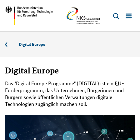
Direkt
Direkt
Direkt
Direkt
Direkt
Bundesministerium
NKS
zum
zum
zur
zur
zur
für
Gesundheit
Inhalt
Hauptmenu
Suche
Seitenleiste
Fußleiste
Forschung,
(Eingabetaste)
(Eingabetaste)
(Eingabetaste)
(Enter)
(Enter)
Technologie
Weitere
Digital Europe
und
Programmteile
Raumfahrt
und
Digital Europe
Programme
Das "
Digital Europe Programme
" (
DIGITAL
) ist ein
EU
-
Förderprogramm, das Unternehmen, Bürgerinnen und
Bürgern sowie öffentlichen Verwaltungen digitale
Technologien zugänglich machen soll.